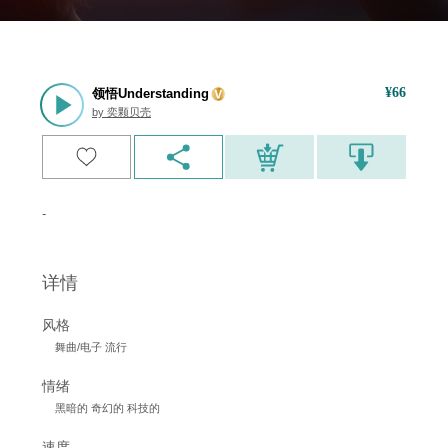
¥
66
领悟Understanding
by
奕颗贝壳
-
详情
风格
舞曲/电子 流行
情绪
黑暗的 奇幻的 科技的
速度