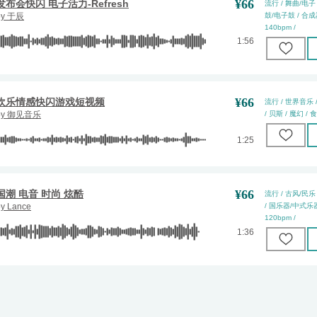
¥
66
发布会快闪 电子活力-Refresh
流行 / 舞曲/电子 
by
于辰
鼓/电子鼓 / 合成器 
140bpm /
1:56
¥
66
欢乐情感快闪游戏短视频
流行 / 世界音乐 
by
御见音乐
/ 贝斯 / 魔幻 / 食
1:25
¥
66
国潮 电音 时尚 炫酷
流行 / 古风/民乐 
by
Lance
/ 国乐器/中式乐器 
120bpm /
1:36