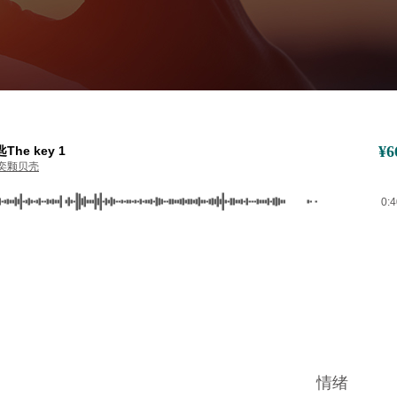
¥
6
The key 1
奕颗贝壳
0:
情绪