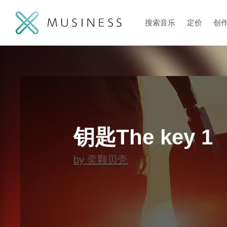
搜索音乐
定价
创
钥匙The key 1
by
奕颗贝壳