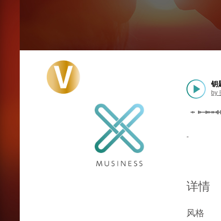
钥匙
by
-
详情
风格