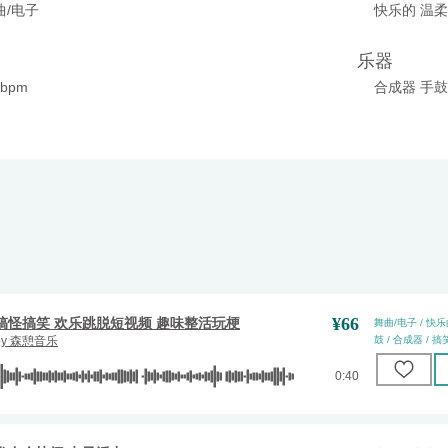
曲/电子
快乐的 温柔
乐器
0bpm
合成器 手鼓
¥
66
搞怪搞笑 欢乐跳脱短视频 趣味整活玩梗
舞曲/电子 / 快乐
by
森憩音乐
鼓 / 合成器 / 搞笑
0:40