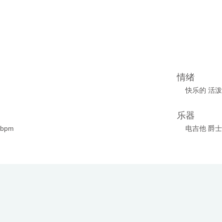
情绪
快乐的 活泼
乐器
0bpm
电吉他 爵士