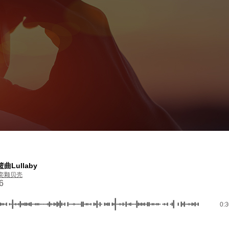
曲Lullaby
奕颗贝壳
6
0: