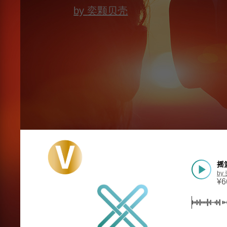
by
奕颗贝壳
摇篮
by
¥
6