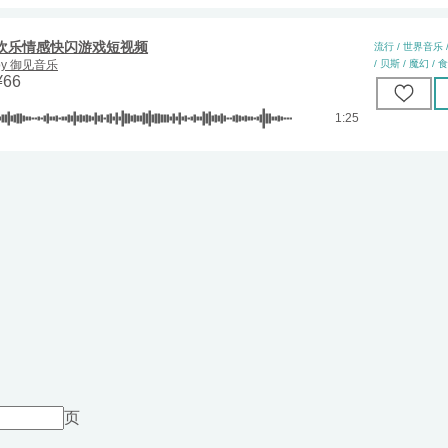
欢乐情感快闪游戏短视频
流行 / 世界音乐 
by
御见音乐
/ 贝斯 / 魔幻 / 食
¥
66
1:25
页