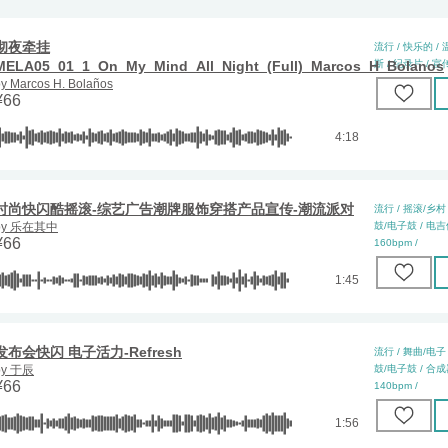
彻夜牵挂
流行 / 快乐的 / 
MELA05_01_1_On_My_Mind_All_Night_(Full)_Marcos_H_Bolanos
斯 / 纪录片 / 宣传
by
Marcos H. Bolaños
¥
66
4:18
时尚快闪酷摇滚-综艺广告潮牌服饰穿搭产品宣传-潮流派对
流行 / 摇滚/乡村 
by
乐在其中
鼓/电子鼓 / 电吉他 
¥
66
160bpm /
1:45
发布会快闪 电子活力-Refresh
流行 / 舞曲/电子 
by
于辰
鼓/电子鼓 / 合成器 
¥
66
140bpm /
1:56