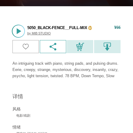
¥
66
5050_BLACK-FENCE__FULL-MIX
by
MIB STUDIO
An intriguing track with piano, string pads, and pulsing drums.
Eerie, creepy, strange, mysterious, discovery, insanity, crazy,
psycho, light tension, twisted. 78 BPM, Down Tempo, Slow
详情
风格
电影/戏剧
情绪