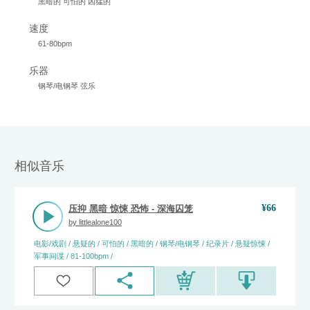
黑暗的 可怕的 凶猛的
速度
61-80bpm
乐器
钢琴/电钢琴 弦乐
相似音乐
¥
66
压抑 黑暗 惊悚 恐怖 - 深海囚笼
by
littlealone100
电影/戏剧 / 悬疑的 / 可怕的 / 黑暗的 / 钢琴/电钢琴 / 纪录片 / 悬疑惊悚 /
军事间谍 / 81-100bpm /