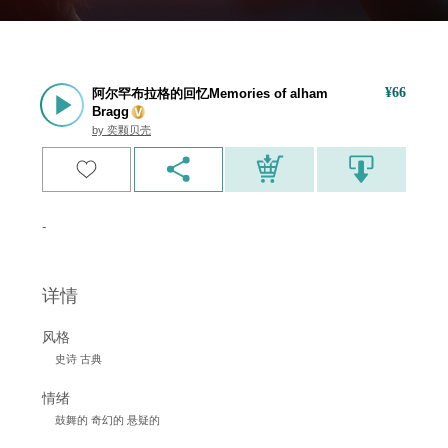
¥
66
阿尔罕布拉格的回忆Memories of alham
Bragg
by
奕颗贝壳
-
详情
风格
史诗 古典
情绪
鼓舞的 奇幻的 悬疑的