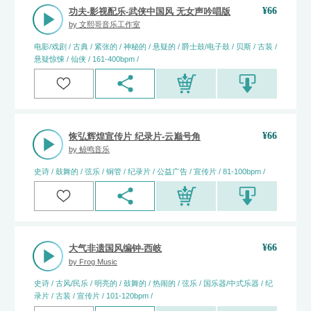
¥
66
功夫-影视配乐-武侠中国风 无女声吟唱版
by
文熙哥音乐工作室
电影/戏剧 / 古典 / 紧张的 / 神秘的 / 悬疑的 / 爵士鼓/电子鼓 / 贝斯 / 古装 /
悬疑惊悚 / 仙侠 / 161-400bpm /
¥
66
恢弘辉煌宣传片 纪录片-云巅号角
by
鲸鸣音乐
史诗 / 鼓舞的 / 弦乐 / 铜管 / 纪录片 / 公益广告 / 宣传片 / 81-100bpm /
¥
66
大气非遗国风编钟-西岐
by
Frog Music
史诗 / 古风/民乐 / 明亮的 / 鼓舞的 / 热闹的 / 弦乐 / 国乐器/中式乐器 / 纪
录片 / 古装 / 宣传片 / 101-120bpm /