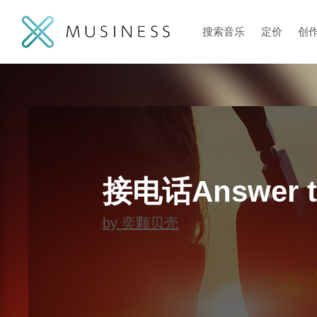
搜索音乐
定价
创
接电话Answer t
by
奕颗贝壳