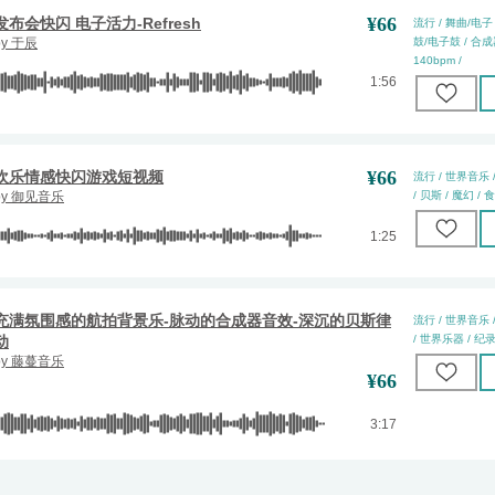
¥
66
发布会快闪 电子活力-Refresh
流行 / 舞曲/电子 
by
于辰
鼓/电子鼓 / 合成器 
140bpm /
1:56
¥
66
欢乐情感快闪游戏短视频
流行 / 世界音乐 
by
御见音乐
/ 贝斯 / 魔幻 / 食
1:25
充满氛围感的航拍背景乐-脉动的合成器音效-深沉的贝斯律
流行 / 世界音乐 
动
/ 世界乐器 / 纪录
by
藤蔓音乐
¥
66
3:17