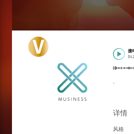
接电
by
-
详情
风格