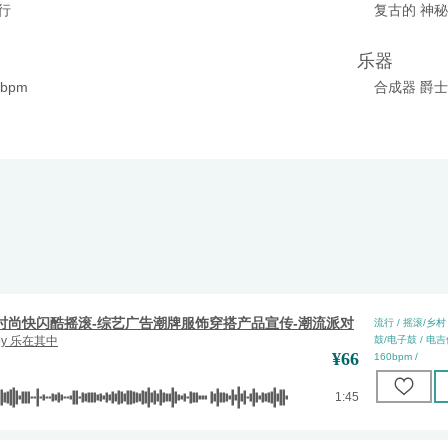
流行
复古的 神秘
乐器
0bpm
合成器 爵士
时尚快闪酷摇滚-综艺广告潮牌服饰穿搭产品宣传-潮流派对
流行 / 摇滚/乡村 
by
乐在其中
鼓/电子鼓 / 电吉他 
¥
66
160bpm /
1:45