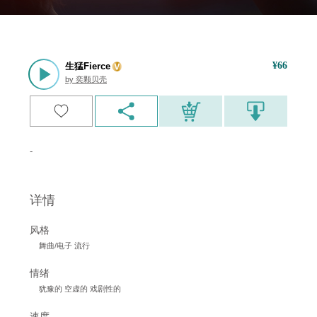
¥
66
生猛Fierce
by
奕颗贝壳
-
详情
风格
舞曲/电子 流行
情绪
犹豫的 空虚的 戏剧性的
速度