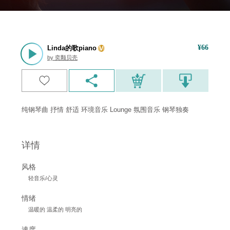
¥
66
Linda的歌piano
by
奕颗贝壳
纯钢琴曲 抒情 舒适 环境音乐 Lounge 氛围音乐 钢琴独奏
详情
风格
轻音乐/心灵
情绪
温暖的 温柔的 明亮的
速度