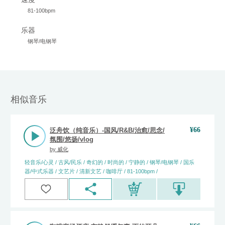
81-100bpm
乐器
钢琴/电钢琴
相似音乐
¥
66
泛舟饮（纯音乐）-国风/R&B/治愈/思念/
氛围/悠扬/vlog
by
威化
轻音乐/心灵 / 古风/民乐 / 奇幻的 / 时尚的 / 宁静的 / 钢琴/电钢琴 / 国乐
器/中式乐器 / 文艺片 / 清新文艺 / 咖啡厅 / 81-100bpm /