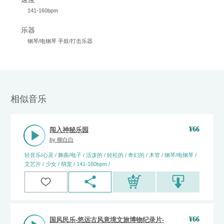
141-160bpm
乐器
钢琴/电钢琴 手鼓/打击乐器
相似音乐
¥
66
闯入神秘乐园
by
柳白白
轻音乐/心灵 / 舞曲/电子 / 活泼的 / 轻松的 / 奇幻的 / 木管 / 钢琴/电钢琴 /
文艺片 / 少女 / 萌宠 / 141-160bpm /
¥
66
国风民乐-悠远古风意境文旅博物纪录片-