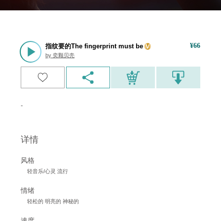
¥
66
指纹要的The fingerprint must be
by
奕颗贝壳
-
详情
风格
轻音乐/心灵 流行
情绪
轻松的 明亮的 神秘的
速度