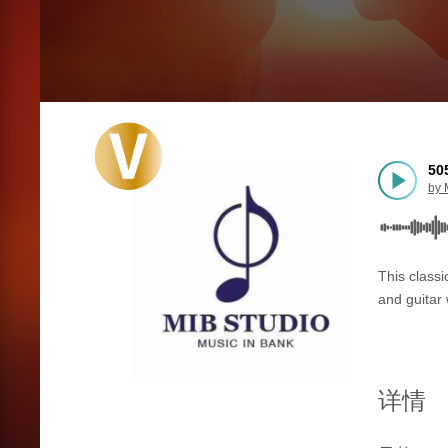
50
by
This class
and guitar
详情