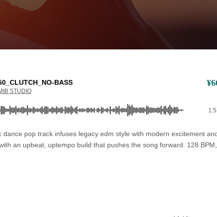
¥
6
50_CLUTCH_NO-BASS
MIB STUDIO
1:
ic dance pop track infuses legacy edm style with modern excitement and
 with an upbeat, uptempo build that pushes the song forward. 128 BPM