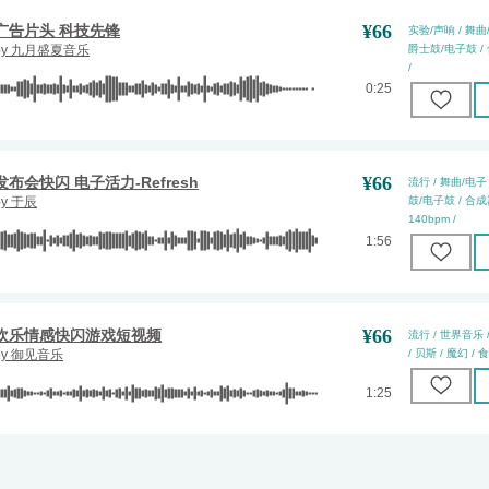
¥
66
广告片头 科技先锋
实验/声响 / 舞曲/
by
九月盛夏音乐
爵士鼓/电子鼓 / 合
/
0:25
¥
66
发布会快闪 电子活力-Refresh
流行 / 舞曲/电子 
by
于辰
鼓/电子鼓 / 合成器 
140bpm /
1:56
¥
66
欢乐情感快闪游戏短视频
流行 / 世界音乐 
by
御见音乐
/ 贝斯 / 魔幻 / 食
1:25