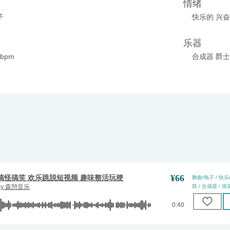
情绪
子
快乐的 兴奋
乐器
0bpm
合成器 爵士
¥
66
搞怪搞笑 欢乐跳脱短视频 趣味整活玩梗
舞曲/电子 / 快乐
by
森憩音乐
鼓 / 合成器 / 搞笑
0:40