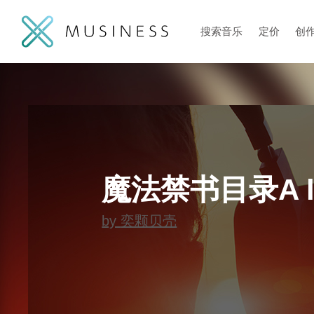
搜索音乐
定价
创
魔法禁书目录A list
by
奕颗贝壳