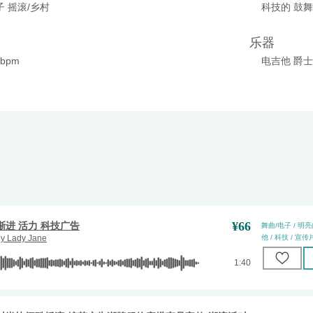
子 摇滚/乡村
科技的 鼓
乐器
0bpm
电吉他 爵士
¥
66
渐进 活力 科技广告
舞曲/电子 / 明亮的
by
Lady Jane
他 / 科技 / 宣传片
1:40