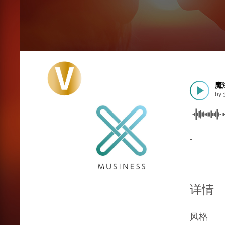
魔法
by
-
详情
风格