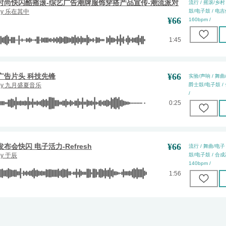
时尚快闪酷摇滚-综艺广告潮牌服饰穿搭产品宣传-潮流派对
流行 / 摇滚/乡村 
by
乐在其中
鼓/电子鼓 / 电吉他 
¥
66
160bpm /
1:45
¥
66
广告片头 科技先锋
实验/声响 / 舞曲/
by
九月盛夏音乐
爵士鼓/电子鼓 / 合
/
0:25
¥
66
发布会快闪 电子活力-Refresh
流行 / 舞曲/电子 
by
于辰
鼓/电子鼓 / 合成器 
140bpm /
1:56