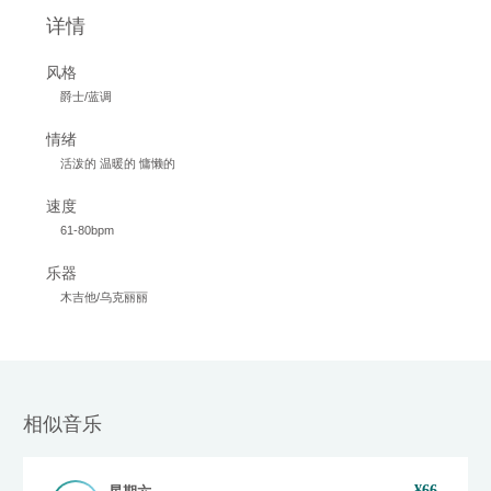
详情
风格
爵士/蓝调
情绪
活泼的 温暖的 慵懒的
速度
61-80bpm
乐器
木吉他/乌克丽丽
相似音乐
¥
66