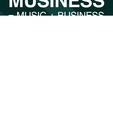
00:00
因为音乐而遇见，因为遇见而找到最合适的。
by
undefined
注册
网站导览
需要帮助
首页
联系我们
搜索
帮助中心
定价
个人中心
合作商
关于
合作商
关于我们
创作人
媒体报导