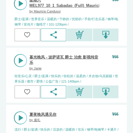
星期六
MEL977_10_1_Sabadao_(Full)_Mauricio_Candussi
by
Mauricio Candussi
爵士/蓝调 / 世界音乐 / 温暖的 / 宁静的 / 忧郁的 / 手鼓/打击乐器 / 钢琴/电
钢琴 / 宣传片 / 咖啡厅 / 101-120bpm /
¥
66
暮光晚风 - 波萨诺瓦 爵士 治愈 影视纯音
乐
by
Janie
轻音乐/心灵 / 爵士/蓝调 / 快乐的 / 轻松的 / 温柔的 / 木吉他/乌克丽丽 / 世
界乐器 / 都市 / 爱情 / 公益广告 / 121-140bpm /
¥
66
夏夜晚风遇见你
by
逾礼
流行 / 爵士/蓝调 / 快乐的 / 活泼的 / 温暖的 / 弦乐 / 钢琴/电钢琴 / 卡通片 /