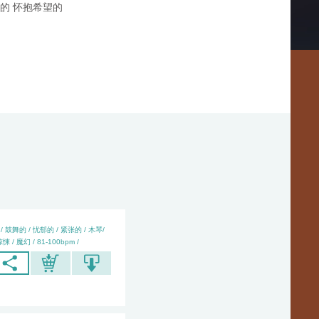
舞的 怀抱希望的
/ 鼓舞的 / 忧郁的 / 紧张的 / 木琴/
悚 / 魔幻 / 81-100bpm /