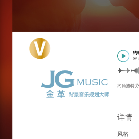
约翰
by
约翰施特劳斯 
详情
风格