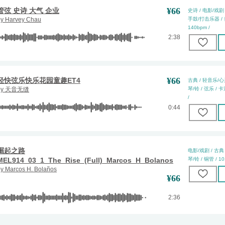
¥
66
管弦 史诗 大气 企业
史诗 / 电影/戏剧 
by
Harvey Chau
手鼓/打击乐器 / 射
140bpm /
2:38
¥
66
轻快弦乐快乐花园童趣ET4
古典 / 轻音乐/心灵
by
天音无缝
琴/铃 / 弦乐 / 卡
/
0:44
崛起之路
电影/戏剧 / 古典 
MEL914_03_1_The_Rise_(Full)_Marcos_H_Bolanos
琴/铃 / 铜管 / 10
by
Marcos H. Bolaños
¥
66
2:36