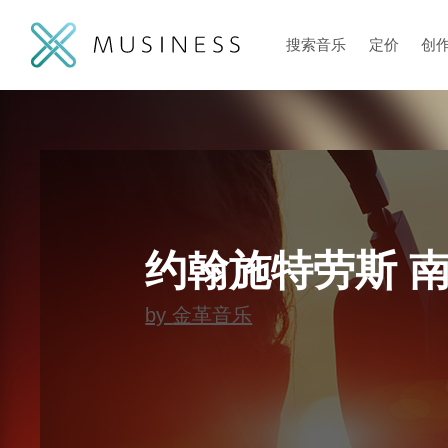
搜索音乐
定价
创
约翰施特劳斯 南方玫
by
金革音乐