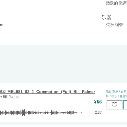
活泼的 鼓
乐器
pm
弦乐 铜管
骚动 MEL981_02_1_Commotion_(Full)_Bill_Palmer
电影/戏剧 / 古典 
by
Bill Palmer
铃 / 弦乐 / 悬疑惊
¥
66
2:37