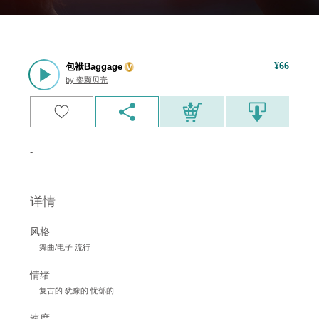
¥
66
包袱Baggage
by
奕颗贝壳
-
详情
风格
舞曲/电子 流行
情绪
复古的 犹豫的 忧郁的
速度