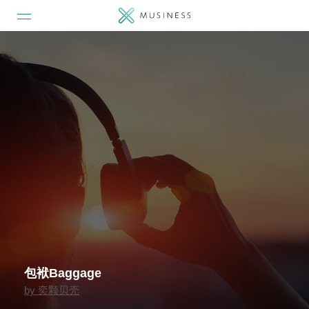
包袱Baggage
by
奕颗贝壳