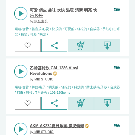
¥
66
可爱 俏皮 趣味 欢快 温暖 清新 明亮 快
乐 轻松
by
疯狂生长
嘻哈/饶舌 / 轻音乐/心灵 / 快乐的 / 可爱的 / 轻松的 / 合成器 / 手鼓/打击乐
器 / 搞笑 / 可爱 / 萌宠 /
¥
66
乙烯基转数 GM_1286 Vinyl
Revolutions
by
MIB STUDIO
嘻哈/饶舌 / 舞曲/电子 / 明亮的 / 轻松的 / 科技的 / 爵士鼓/电子鼓 / 合成器
/ 都市 / 科技 / T台走秀 / 101-120bpm /
¥
66
AKM AK234夏日乐园-朦胧慵懒
by
MIB STUDIO