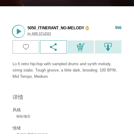
¥
66
5050_ITINERANT_NO-MELODY
by
MIB STUDIO
Lo fi retro hip-hop with sampled drums and synth melody,
string stabs. Tough groove, a little dark, brooding. 100 BPM,
Mid Tempo, Medium
详情
风格
嘻哈/饶舌
情绪