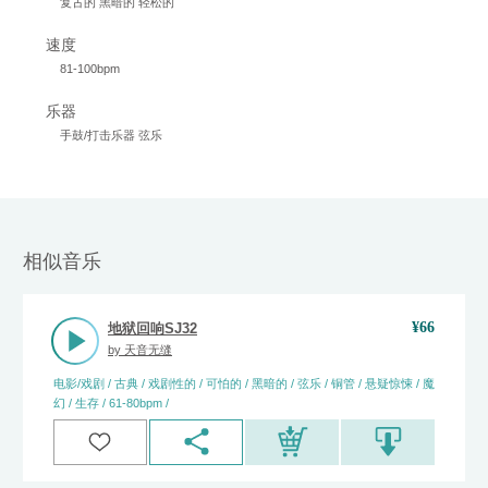
复古的 黑暗的 轻松的
速度
81-100bpm
乐器
手鼓/打击乐器 弦乐
相似音乐
¥
66
地狱回响SJ32
by
天音无缝
电影/戏剧 / 古典 / 戏剧性的 / 可怕的 / 黑暗的 / 弦乐 / 铜管 / 悬疑惊悚 / 魔
幻 / 生存 / 61-80bpm /