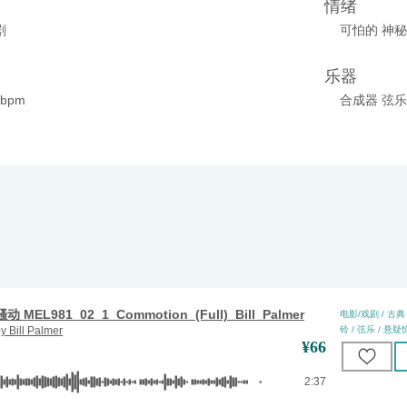
情绪
剧
可怕的 神秘
乐器
0bpm
合成器 弦
骚动 MEL981_02_1_Commotion_(Full)_Bill_Palmer
电影/戏剧 / 古典 
by
Bill Palmer
铃 / 弦乐 / 悬疑惊
¥
66
2:37