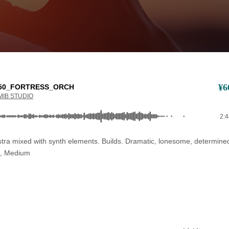
¥
6
50_FORTRESS_ORCH
MIB STUDIO
2:
stra mixed with synth elements. Builds. Dramatic, lonesome, determined
, Medium