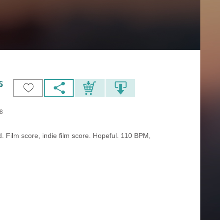
6
48
. Film score, indie film score. Hopeful. 110 BPM,