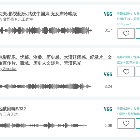
¥
66
功夫-影视配乐-武侠中国风 无女声吟唱版
电影/戏剧 / 古典 
by
文熙哥音乐工作室
鼓/电子鼓 / 贝斯 /
400bpm /
3:17
电影配乐、忧郁、沧桑、历史感、大漠辽阔感、纪录片、文
电影/戏剧 / 古风/
旅宣传片、西域、历史人文短片、荒漠风光
弦乐 / 世界乐器 / 
by
Zivestar
¥
66
3:24
¥
66
地狱回响SJ32
电影/戏剧 / 古典 
by
天音无缝
/ 铜管 / 悬疑惊悚 
1:09