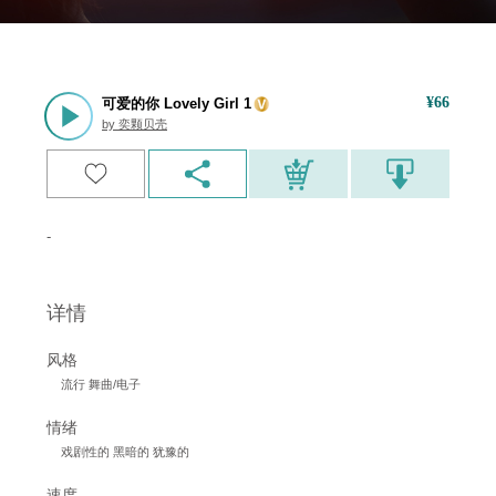
¥
66
可爱的你 Lovely Girl 1
by
奕颗贝壳
-
详情
风格
流行 舞曲/电子
情绪
戏剧性的 黑暗的 犹豫的
速度