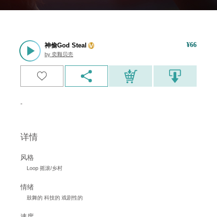
¥
66
神偷God Steal
by
奕颗贝壳
-
详情
风格
Loop 摇滚/乡村
情绪
鼓舞的 科技的 戏剧性的
速度