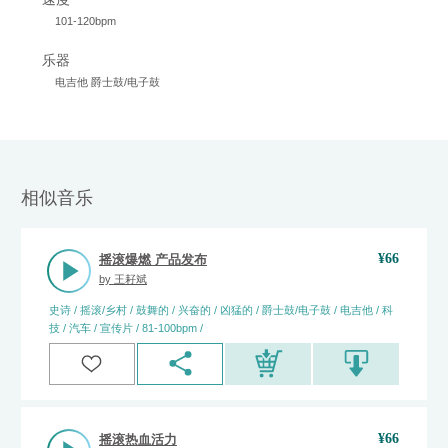
101-120bpm
乐器
电吉他 爵士鼓/电子鼓
相似音乐
¥
66
摇滚爆燃 产品发布
by
王耔斌
史诗 / 摇滚/乡村 / 鼓舞的 / 兴奋的 / 凶猛的 / 爵士鼓/电子鼓 / 电吉他 / 科
技 / 汽车 / 宣传片 / 81-100bpm /
¥
66
摇滚热血活力