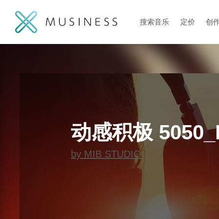
搜索音乐
定价
创
动感积极 5050_
by
MIB STUDIO