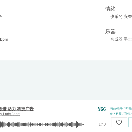
情绪
子
快乐的 兴奋
乐器
0bpm
合成器 爵士
¥
66
渐进 活力 科技广告
舞曲/电子 / 明亮的
by
Lady Jane
他 / 科技 / 宣传片
1:40