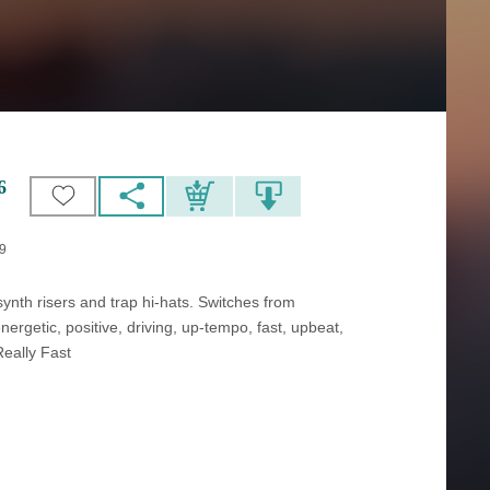
6
59
ynth risers and trap hi-hats. Switches from
energetic, positive, driving, up-tempo, fast, upbeat,
eally Fast