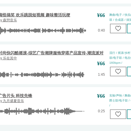
¥
66
搞怪搞笑 欢乐跳脱短视频 趣味整活玩梗
舞曲/电子 / 快乐
by
森憩音乐
鼓 / 合成器 / 搞笑
0:40
时尚快闪酷摇滚-综艺广告潮牌服饰穿搭产品宣传-潮流派对
流行 / 摇滚/乡村 
by
乐在其中
鼓/电子鼓 / 电吉他 
¥
66
160bpm /
1:45
¥
66
广告片头 科技先锋
实验/声响 / 舞曲/
by
九月盛夏音乐
爵士鼓/电子鼓 / 合
/
0:25