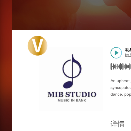
动感
by
An upbeat,
syncopated 
dance, pop
详情