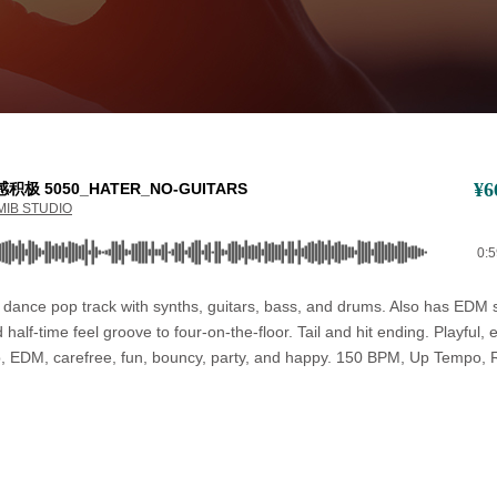
¥
6
积极 5050_HATER_NO-GUITARS
MIB STUDIO
0:
 dance pop track with synths, guitars, bass, and drums. Also has EDM s
half-time feel groove to four-on-the-floor. Tail and hit ending. Playful, 
, EDM, carefree, fun, bouncy, party, and happy. 150 BPM, Up Tempo, R