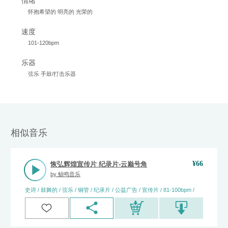
情绪
怀抱希望的 明亮的 光荣的
速度
101-120bpm
乐器
弦乐 手鼓/打击乐器
相似音乐
¥
66
恢弘辉煌宣传片 纪录片-云巅号角
by
鲸鸣音乐
史诗 / 鼓舞的 / 弦乐 / 铜管 / 纪录片 / 公益广告 / 宣传片 / 81-100bpm /