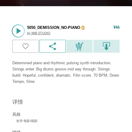
¥
66
5050_DEMISSION_NO-PIANO
by
MIB STUDIO
Determined piano and rhythmic pulsing synth introduction.
Strings enter. Big drums groove mid way through. Strings
build. Hopeful, confident, dramatic. Film score. 70 BPM, Down
Tempo, Slow
详情
风格
史诗 电影/戏剧