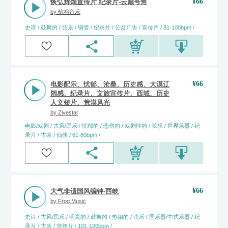
¥
66
恢弘辉煌宣传片 纪录片-云巅号角
by
鲸鸣音乐
史诗 / 鼓舞的 / 弦乐 / 铜管 / 纪录片 / 公益广告 / 宣传片 / 81-100bpm /
¥
66
电影配乐、忧郁、沧桑、历史感、大漠辽
阔感、纪录片、文旅宣传片、西域、历史
人文短片、荒漠风光
by
Zivestar
电影/戏剧 / 古风/民乐 / 忧郁的 / 悲伤的 / 戏剧性的 / 弦乐 / 世界乐器 / 纪
录片 / 古装 / 仙侠 / 61-80bpm /
¥
66
大气非遗国风编钟-西岐
by
Frog Music
史诗 / 古风/民乐 / 明亮的 / 鼓舞的 / 热闹的 / 弦乐 / 国乐器/中式乐器 / 纪
录片 / 古装 / 宣传片 / 101-120bpm /