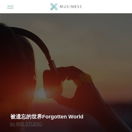
被遗忘的世界Forgotten World
by
MIB STUDIO