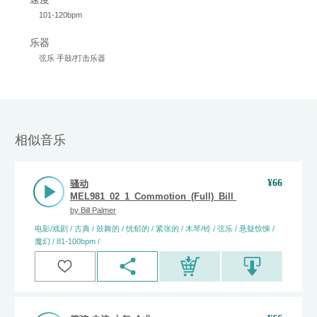
101-120bpm
乐器
弦乐 手鼓/打击乐器
相似音乐
¥
66
骚动
MEL981_02_1_Commotion_(Full)_Bill_Palmer
by
Bill Palmer
电影/戏剧 / 古典 / 鼓舞的 / 忧郁的 / 紧张的 / 木琴/铃 / 弦乐 / 悬疑惊悚 /
魔幻 / 81-100bpm /