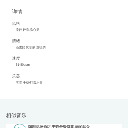
详情
风格
流行 轻音乐/心灵
情绪
温柔的 忧郁的 温暖的
速度
61-80bpm
乐器
木管 手鼓/打击乐器
相似音乐
咖啡商场酒店-宁静舒缓叙事-雨的耳朵