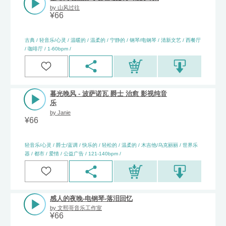
by
山风过往
¥
66
古典 / 轻音乐/心灵 / 温暖的 / 温柔的 / 宁静的 / 钢琴/电钢琴 / 清新文艺 / 西餐厅
/ 咖啡厅 / 1-60bpm /
暮光晚风 - 波萨诺瓦 爵士 治愈 影视纯音
乐
by
Janie
¥
66
轻音乐/心灵 / 爵士/蓝调 / 快乐的 / 轻松的 / 温柔的 / 木吉他/乌克丽丽 / 世界乐
器 / 都市 / 爱情 / 公益广告 / 121-140bpm /
感人的夜晚-电钢琴-落泪回忆
by
文熙哥音乐工作室
¥
66