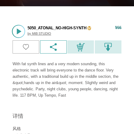
¥
66
5050_ATONAL_NO-HIGH-SYNTH
by
MIB STUDIO
With fat synth lines and a very modern sounding, this
electronic track will bring everyone to the dance floor. Very
authentic, with a traditional build up in the middle section, the
&quot;hands up in the air&quot; moment. Slightly weird and
psychedelic. Party, night clubs, young people, dancing, night
life. 117 BPM, Up Tempo, Fast
详情
风格