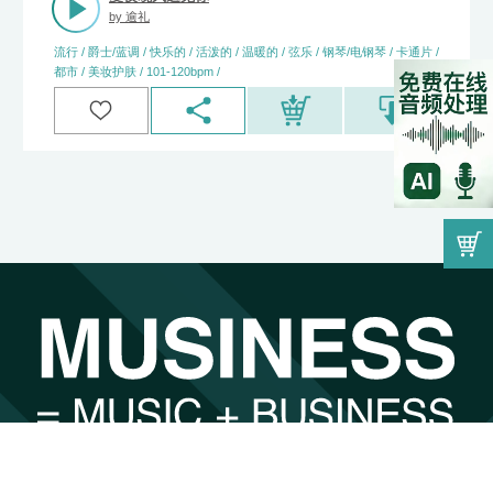
by
逾礼
流行 / 爵士/蓝调 / 快乐的 / 活泼的 / 温暖的 / 弦乐 / 钢琴/电钢琴 / 卡通片 /
都市 / 美妆护肤 / 101-120bpm /
00:00
因为音乐而遇见，因为遇见而找到最合适的。
by
undefined