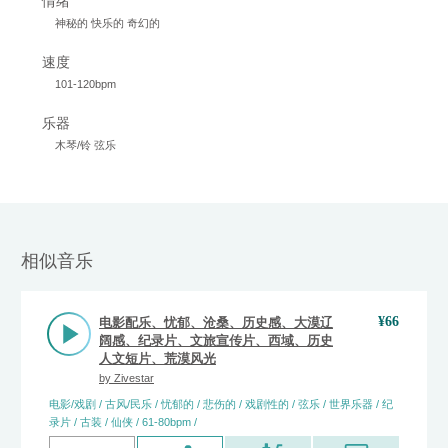
情绪
神秘的 快乐的 奇幻的
速度
101-120bpm
乐器
木琴/铃 弦乐
相似音乐
¥
66
电影配乐、忧郁、沧桑、历史感、大漠辽
阔感、纪录片、文旅宣传片、西域、历史
人文短片、荒漠风光
by
Zivestar
电影/戏剧 / 古风/民乐 / 忧郁的 / 悲伤的 / 戏剧性的 / 弦乐 / 世界乐器 / 纪
录片 / 古装 / 仙侠 / 61-80bpm /