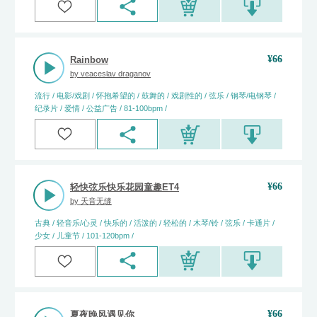
¥
66
Rainbow
by
veaceslav draganov
流行 / 电影/戏剧 / 怀抱希望的 / 鼓舞的 / 戏剧性的 / 弦乐 / 钢琴/电钢琴 /
纪录片 / 爱情 / 公益广告 / 81-100bpm /
¥
66
轻快弦乐快乐花园童趣ET4
by
天音无缝
古典 / 轻音乐/心灵 / 快乐的 / 活泼的 / 轻松的 / 木琴/铃 / 弦乐 / 卡通片 /
少女 / 儿童节 / 101-120bpm /
¥
66
夏夜晚风遇见你