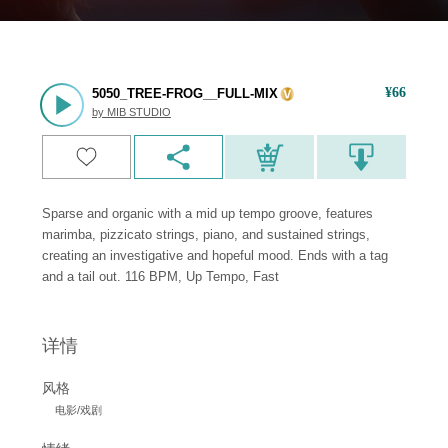
¥
66
5050_TREE-FROG__FULL-MIX
by
MIB STUDIO
Sparse and organic with a mid up tempo groove, features
marimba, pizzicato strings, piano, and sustained strings,
creating an investigative and hopeful mood. Ends with a tag
and a tail out. 116 BPM, Up Tempo, Fast
详情
风格
电影/戏剧